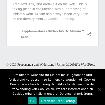
Modern
© 2026
Propaganda und Widerstand
|
Using
WordPress
theme.
|
Back to top ↑
Um unsere Webseite für Sie optimal zu gestalten und
Twitter
E-Mail
Back to top ↑
fortlaufend verbessern zu können, verwenden wir Cookies.
Durch die weitere Nutzung der Webseite stimmen Sie der
Verwendung von Cookies zu. Weitere Informationen zu
Cookies erhalten Sie in unserer Datenschutzerklärung.
Ok
Datenschutzerklärung
Menu