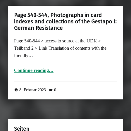
Page 540-544, Photographs in card
indexes and collections of the Gestapo I:
German Resistance
Page 540-544 > access to source at the UDK >
Teilband 2 > Link Translation of contents with the
friendly…
Continue reading
…
“Page 540-544, Photographs in card indexes and collections of the Gestapo I: German Resistance”
8. Februar 2023
0
Seiten