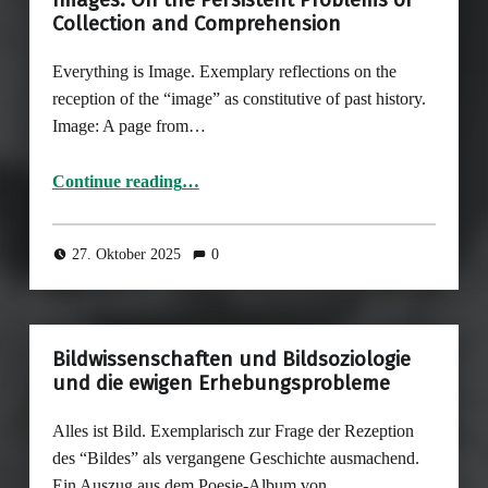
Collection and Comprehension
Everything is Image. Exemplary reflections on the
reception of the “image” as constitutive of past history.
Image: A page from…
Continue reading
…
“Image Studies and the Sociology of Images: On the Persistent Problems of Collection and Comprehension”
27. Oktober 2025
0
Bildwissenschaften und Bildsoziologie
und die ewigen Erhebungsprobleme
Alles ist Bild. Exemplarisch zur Frage der Rezeption
des “Bildes” als vergangene Geschichte ausmachend.
Ein Auszug aus dem Poesie-Album von…