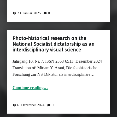
23. Januar 2025
0
Photo-historical research on the
National Socialist dictatorship as an
interdisciplinary visual science
Jahrgang 10, Nr. 7, ISSN 2363-6513, Dezember 2024
Translation of: Miriam Y. Arani, Die fotohistorische
Forschung zur NS-Diktatur als interdisziplinäre…
“Photo-historical research on the National Socialist dictatorship as an interdisciplinary visual science”
Continue reading
…
6. Dezember 2024
0