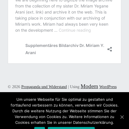
Modern
© 2026
Propaganda und Widerstand
|
Using
WordPress
theme.
|
Back to top ↑
Um unsere Webseite für Sie optimal zu gestalten und
Twitter
E-Mail
Back to top ↑
fortlaufend verbessern zu können, verwenden wir Cookies.
Durch die weitere Nutzung der Webseite stimmen Sie der
Verwendung von Cookies zu. Weitere Informationen zu
Cookies erhalten Sie in unserer Datenschutzerklärung.