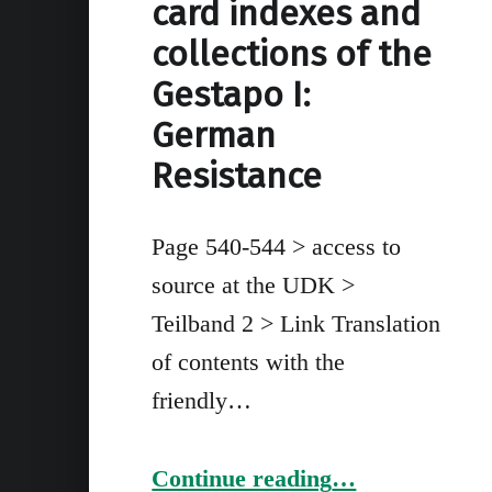
card indexes and
collections of the
Gestapo I:
German
Resistance
Page 540-544 > access to
source at the UDK >
Teilband 2 > Link Translation
of contents with the
friendly…
“Page 540-544, Photographs in card indexes and collections of the Gestapo I: German Resistance”
Continue reading
…