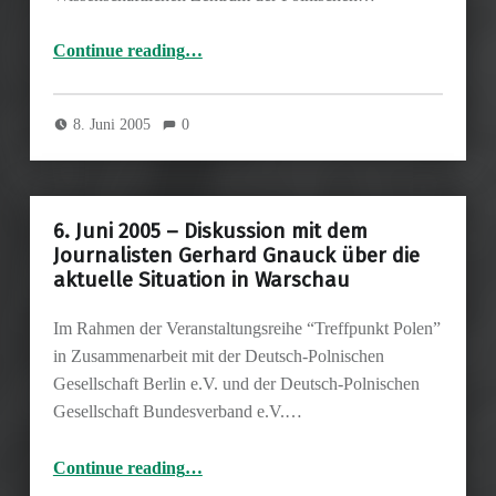
Continue reading
…
“8. bis 10. Juni 2005: Deutsch-polnische Geschichte 1939-1945 im Spiegel der Fotografie. Fachtagung über fotografische Quellen aus der Zeit des Zweiten Weltkriegs”
8. Juni 2005
0
6. Juni 2005 – Diskussion mit dem
Journalisten Gerhard Gnauck über die
aktuelle Situation in Warschau
Im Rahmen der Veranstaltungsreihe “Treffpunkt Polen”
in Zusammenarbeit mit der Deutsch-Polnischen
Gesellschaft Berlin e.V. und der Deutsch-Polnischen
Gesellschaft Bundesverband e.V.…
Continue reading
…
“6. Juni 2005 – Diskussion mit dem Journalisten Gerhard Gnauck über die aktuelle Situation in Warschau”