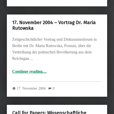
17. November 2004 – Vortrag Dr. Maria
Rutowska
Zeitgeschichtlicher Vortrag und Diskussionsforum in
Berlin mit Dr. Maria Rutowska, Poznan, über die
Vertreibung der polnischen Bevölkerung aus dem
Reichsgau…
“17. November 2004 – Vortrag Dr. Maria Rutowska”
Continue reading
…
17. November 2004
0
Call for Papers: Wissenschaftliche