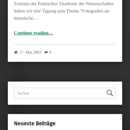
Zentrum der Polnischen Akademie der Wissenschaften
haben wir eine Tagung zum Thema “Fotografien als
historische…
Continue reading
…
“17.-18. Mai 2003 – Fotografien als historische Quellen zu den deutsch-polnischen Beziehungen 1939-1945”
17. Mai 2003
0
Suchen nach:
Neueste Beiträge