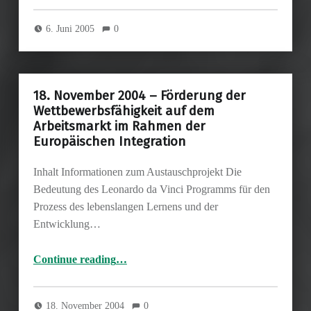
6. Juni 2005
0
18. November 2004 – Förderung der
Wettbewerbsfähigkeit auf dem
Arbeitsmarkt im Rahmen der
Europäischen Integration
Inhalt Informationen zum Austauschprojekt Die
Bedeutung des Leonardo da Vinci Programms für den
Prozess des lebenslangen Lernens und der
Entwicklung…
Continue reading
…
“18. November 2004 – Förderung der Wettbewerbsfähigkeit auf dem Arbeitsmarkt im Rahmen der Europäischen Integration”
18. November 2004
0